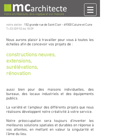
Votre architecture...éco-logique et sur mesure
notre atelier :
152 grande rue de Saint Clair -
69300 Caluire et Cuire
T.+33 (0)9 53 64 18 09
Nous aurons plaisir à travailler pour vous à toutes les
échelles afin de concevoir vos projets de :
constructions neuves,
extensions,
surélévations,
rénovation
aussi bien pour des maisons individuelles, des
bureaux, des locaux industriels et des équipements
publics.
La variété et l'ampleur des différents projets que nous
réalisons développent notre créativité à votre service.
Notre préoccupation sera toujours d'inventer les
meilleures solutions spatiales et durables en réponse à
vos attentes, en mettant en valeur la singularité et
l'âme du lieu.