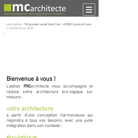
Votre architecture...éco-logique et sur mesure
notre atelier :
152 grande rue de Saint Clair -
69300 Caluire et Cuire
T.+33 (0)9 53 64 18 09
Bienvenue à vous !
mc
L'atelier
architecte vous accompagne et
réalise votre architecture éco-logique sur
mesure : ​
votre architecture
à partir d'une conception harmonieuse qui
répondra à tous vos besoins, avec une juste
intégration dans son contexte ;
éco-logique